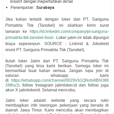
kreatif dengan meperhatikan detail
Penempatan :
Surabaya
Jika kalian tertarik dengan loker dari
PT. Sariguna
Primatirta Tbk (Tanobel)
i
ni silahkan kirim surat
lamaran
ke
https://id.linkedin.com/company/pt-sariguna-
primatirta-tbk-tanobel-food-
. Loker jatim ini tidak dipungut
biaya sepeserpun. SOURCE : Linkind & Jobstreet
resmi
PT. Sariguna Primatirta Tbk (Tanobel)
.
Itulah loker Jatim dari
PT. Sariguna Primatirta Tbk
(Tanobel)
yang bisa kami berikan. Semoga loker ini
bermanfaat buat kalian semua.
Jangan lupa join di
saluran whatsapp kami
di
https://whatsapp.com/channel/0029Vb1QNxb4IBhO68
XMhu1t
, follow Instagram jatimloker.id dan follow juga
akun X jatimlokerid. Selamat mencoba.
Jatim loker adalah website yang secara rutin
membagikan info lowongan pekerjaan yang berada di
daerah Jawa Timur. Kami mencoba akan membagikan