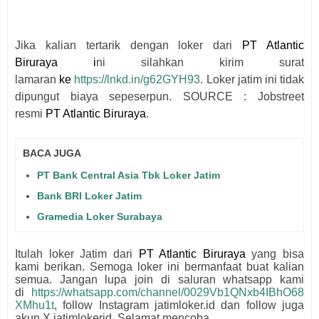
Jika kalian tertarik dengan loker dari
PT Atlantic
Biruraya
i
ni silahkan kirim surat
lamaran
ke
https://lnkd.in/g62GYH93
. Loker jatim ini tidak
dipungut biaya sepeserpun. SOURCE : Jobstreet
resmi
PT Atlantic Biruraya
.
BACA JUGA
PT Bank Central Asia Tbk Loker Jatim
Bank BRI Loker Jatim
Gramedia Loker Surabaya
Itulah loker Jatim dari
PT Atlantic Biruraya
yang bisa
kami berikan. Semoga loker ini bermanfaat buat kalian
semua.
Jangan lupa join di saluran whatsapp kami
di
https://whatsapp.com/channel/0029Vb1QNxb4IBhO68
XMhu1t
, follow Instagram jatimloker.id dan follow juga
akun X jatimlokerid. Selamat mencoba.