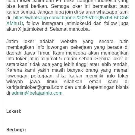
Itulah loker Jatim dari
PT Leke Bangun Indonesia
yang
bisa kami berikan. Semoga loker ini bermanfaat buat
kalian semua.
Jangan lupa join di saluran whatsapp kami
di
https://whatsapp.com/channel/0029Vb1QNxb4IBhO68
XMhu1t
, follow Instagram jatimloker.id dan follow juga
akun X jatimlokerid. Selamat mencoba.
Jatim loker adalah website yang secara rutin
membagikan info lowongan pekerjaan yang berada di
daerah Jawa Timur. Kami mencoba akan membagikan
info loker jatim minimal 5 dalam sehari. Semua loker di
setarakan, tidak ada yang lebih tinggi atau lebih rendah.
Karena kami yakin masih banyak orang yang menari
lowongan pekerjaan. Jika kalian memiliki info loker
wilayah jawa timur silahkan email kami di
karirjatimloker@gmail.com dan untuk kepentingan bisnis
di
admin@belajarinfo.com
.
Lokasi:
Berbagi :