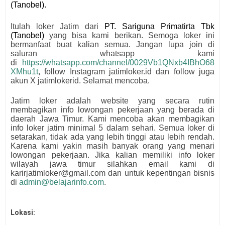
(Tanobel)
.
Itulah loker Jatim dari
PT. Sariguna Primatirta Tbk
(Tanobel)
yang bisa kami berikan. Semoga loker ini
bermanfaat buat kalian semua.
Jangan lupa join di
saluran whatsapp kami
di
https://whatsapp.com/channel/0029Vb1QNxb4IBhO68
XMhu1t
, follow Instagram jatimloker.id dan follow juga
akun X jatimlokerid. Selamat mencoba.
Jatim loker adalah website yang secara rutin
membagikan info lowongan pekerjaan yang berada di
daerah Jawa Timur. Kami mencoba akan membagikan
info loker jatim minimal 5 dalam sehari. Semua loker di
setarakan, tidak ada yang lebih tinggi atau lebih rendah.
Karena kami yakin masih banyak orang yang menari
lowongan pekerjaan. Jika kalian memiliki info loker
wilayah jawa timur silahkan email kami di
karirjatimloker@gmail.com dan untuk kepentingan bisnis
di
admin@belajarinfo.com
.
Lokasi: