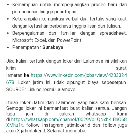
Kemampuan untuk memperjuangkan proses baru dari
perencanaan hingga penutupan.
Keterampilan komunikasi verbal dan tertulis yang kuat
dengan kefasihan berbahasa Inggris lisan dan tulisan.
Berpengalaman dan familier dengan spreadsheet,
Microsoft Excel, dan PowerPoint
Penempatan :
Surabaya
Jika kalian tertarik dengan loker dari
Lalamove
i
ni silahkan
kirim surat
lamaran
ke
https://www.linkedin.com/jobs/view/4283324
678
. Loker jatim ini tidak dipungut biaya sepeserpun.
SOURCE : Linkind resmi
Lalamove
.
Itulah loker Jatim dari
Lalamove
yang bisa kami berikan.
Semoga loker ini bermanfaat buat kalian semua.
Jangan
lupa join di saluran whatsapp kami
di
https://whatsapp.com/channel/0029Vb1QNxb4IBhO68
XMhu1t
, follow Instagram jatimloker.id dan follow juga
akun X jatimlokerid. Selamat mencoba.