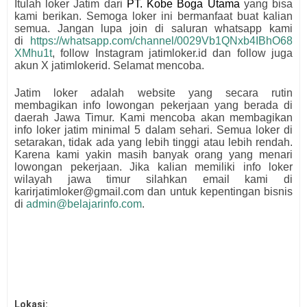
Itulah loker Jatim dari
PT. Kobe Boga Utama
yang bisa
kami berikan. Semoga loker ini bermanfaat buat kalian
semua.
Jangan lupa join di saluran whatsapp kami
di
https://whatsapp.com/channel/0029Vb1QNxb4IBhO68
XMhu1t
, follow Instagram jatimloker.id dan follow juga
akun X jatimlokerid. Selamat mencoba.
Jatim loker adalah website yang secara rutin
membagikan info lowongan pekerjaan yang berada di
daerah Jawa Timur. Kami mencoba akan membagikan
info loker jatim minimal 5 dalam sehari. Semua loker di
setarakan, tidak ada yang lebih tinggi atau lebih rendah.
Karena kami yakin masih banyak orang yang menari
lowongan pekerjaan. Jika kalian memiliki info loker
wilayah jawa timur silahkan email kami di
karirjatimloker@gmail.com dan untuk kepentingan bisnis
di
admin@belajarinfo.com
.
Lokasi: