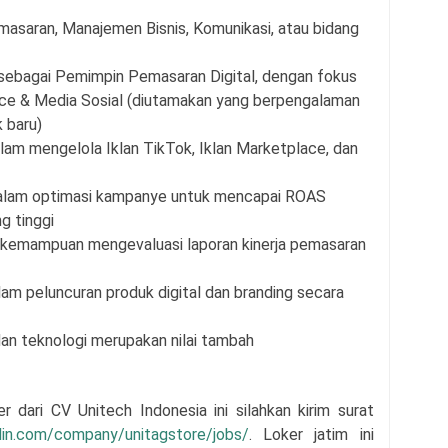
asaran, Manajemen Bisnis, Komunikasi, atau bidang
sebagai Pemimpin Pemasaran Digital, dengan fokus
ce & Media Sosial (diutamakan yang berpengalaman
 baru)
alam mengelola Iklan TikTok, Iklan Marketplace, dan
alam optimasi kampanye untuk mencapai ROAS
g tinggi
an kemampuan mengevaluasi laporan kinerja pemasaran
m peluncuran produk digital dan branding secara
an teknologi merupakan nilai tambah
ker dari
CV Unitech Indonesia
i
ni silahkan kirim surat
din.com/company/unitagstore/jobs/
. Loker jatim ini