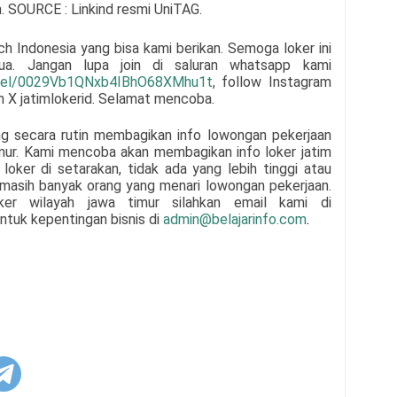
. SOURCE : Linkind
resmi UniTAG
.
ch Indonesia
yang bisa kami berikan. Semoga loker ini
mua.
Jangan lupa join di saluran whatsapp kami
nnel/0029Vb1QNxb4IBhO68XMhu1t
, follow Instagram
un X jatimlokerid. Selamat mencoba.
ng secara rutin membagikan info lowongan pekerjaan
mur. Kami mencoba akan membagikan info loker jatim
loker di setarakan, tidak ada yang lebih tinggi atau
n masih banyak orang yang menari lowongan pekerjaan.
oker wilayah jawa timur silahkan email kami di
ntuk kepentingan bisnis di
admin@belajarinfo.com
.