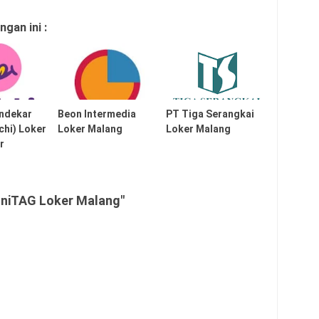
gan ini :
endekar
Beon Intermedia
PT Tiga Serangkai
chi) Loker
Loker Malang
Loker Malang
r
UniTAG Loker Malang"