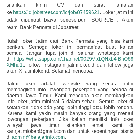
silahkan kirim CV dan surat lamaran
ke
https://id.jobstreet.com/id/job/87459621
. Loker jatim ini
tidak dipungut biaya sepeserpun. SOURCE : Akun
resmi
Bank Permata di Jobstreet.
Itulah loker Jatim dari
Bank Permata
yang bisa kami
berikan. Semoga loker ini bermanfaat buat kalian
semua.
Jangan lupa join di saluran whatsapp kami
di
https://whatsapp.com/channel/0029Vb1QNxb4IBhO68
XMhu1t
, follow Instagram jatimloker.id dan follow juga
akun X jatimlokerid. Selamat mencoba.
Jatim loker adalah website yang secara rutin
membagikan info lowongan pekerjaan yang berada di
daerah Jawa Timur. Kami mencoba akan membagikan
info loker jatim minimal 5 dalam sehari. Semua loker di
setarakan, tidak ada yang lebih tinggi atau lebih rendah.
Karena kami yakin masih banyak orang yang menari
lowongan pekerjaan. Jika kalian memiliki info loker
wilayah jawa timur silahkan email kami di
karirjatimloker@gmail.com dan untuk kepentingan bisnis
di
admin@belajarinfo.com
.