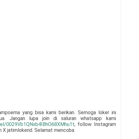
ampoerna
yang bisa kami berikan. Semoga loker ini
mua.
Jangan lupa join di saluran whatsapp kami
nnel/0029Vb1QNxb4IBhO68XMhu1t
,
follow Instagram
un X jatimlokerid. Selamat mencoba.