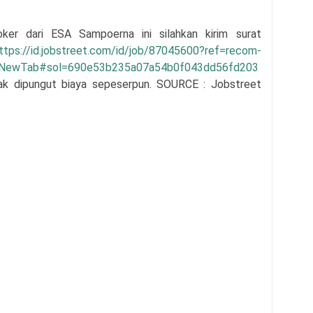
loker dari
ESA Sampoerna
ini silahkan kirim surat
ttps://id.jobstreet.com/id/job/87045600?ref=recom-
wNewTab#sol=690e53b235a07a54b0f043dd56fd203
idak dipungut biaya sepeserpun. SOURCE : Jobstreet