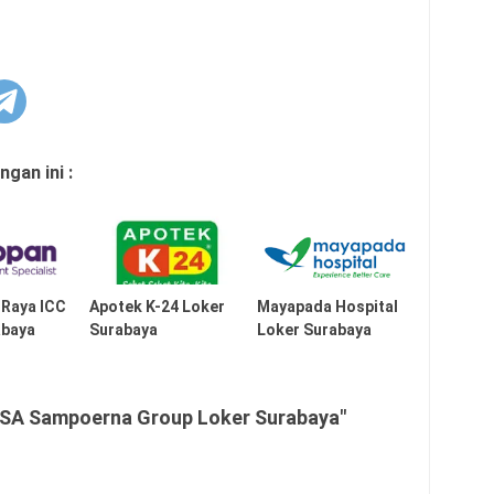
gan ini :
 Raya ICC
Apotek K-24 Loker
Mayapada Hospital
abaya
Surabaya
Loker Surabaya
ESA Sampoerna Group Loker Surabaya"