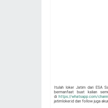
Itulah loker Jatim dari
ESA S
bermanfaat buat kalian se
di
https://whatsapp.com/cha
jatimloker.id dan follow juga ak