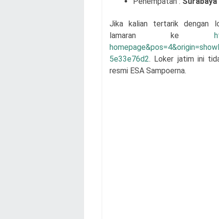
Penempatan :
Surabaya
Jika kalian tertarik dengan 
lamaran
ke
h
homepage&pos=4&origin=sho
5e33e76d2
. Loker jatim ini t
resmi
ESA Sampoerna
.