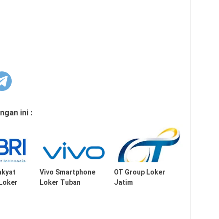
gan ini :
akyat
Vivo Smartphone
OT Group Loker
 Loker
Loker Tuban
Jatim