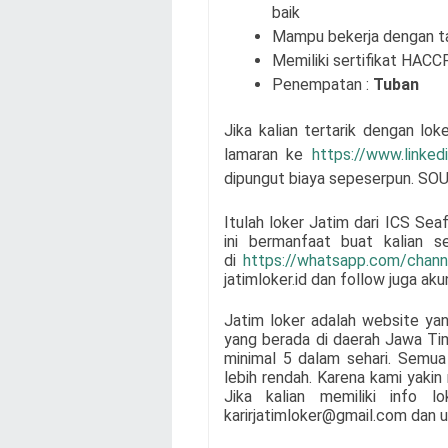
baik
Mampu bekerja dengan t
Memiliki sertifikat HACCP
Penempatan :
Tuban
Jika kalian tertarik dengan lok
lamaran
ke
https://www.linke
dipungut biaya sepeserpun. SOU
Itulah loker Jatim dari
ICS Sea
ini bermanfaat buat kalian 
di
https://whatsapp.com/cha
jatimloker.id dan follow juga ak
Jatim loker adalah website ya
yang berada di daerah Jawa Ti
minimal 5 dalam sehari. Semua 
lebih rendah. Karena kami yaki
Jika kalian memiliki info l
karirjatimloker@gmail.com dan u