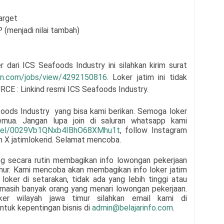
arget
 (menjadi nilai tambah)
er dari
ICS Seafoods Industry
ini silahkan kirim surat
din.com/jobs/view/4292150816
. Loker jatim ini tidak
RCE : Linkind resmi
ICS Seafoods Industry
.
foods Industry
yang bisa kami berikan. Semoga loker
semua.
Jangan lupa join di saluran whatsapp kami
nnel/0029Vb1QNxb4IBhO68XMhu1t
, follow Instagram
un X jatimlokerid. Selamat mencoba.
ng secara rutin membagikan info lowongan pekerjaan
mur. Kami mencoba akan membagikan info loker jatim
loker di setarakan, tidak ada yang lebih tinggi atau
n masih banyak orang yang menari lowongan pekerjaan.
oker wilayah jawa timur silahkan email kami di
ntuk kepentingan bisnis di
admin@belajarinfo.com
.