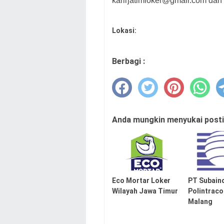
karirjatimloker@gmail.com dan 
Lokasi:
Berbagi :
Anda mungkin menyukai postin
Eco Mortar Loker
PT Subain
Wilayah Jawa Timur
Polintraco
Malang