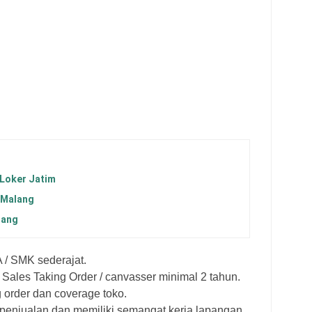
 Loker Jatim
 Malang
lang
 / SMK sederajat.
ales Taking Order / canvasser minimal 2 tahun.
order dan coverage toko.
enjualan dan memiliki semangat kerja lapangan.