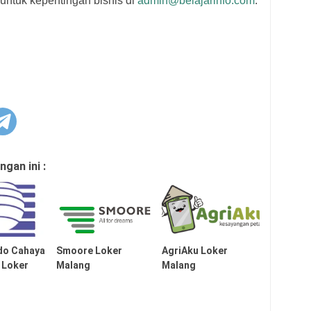
untuk kepentingan bisnis di
admin@belajarinfo.com
.
gan ini :
do Cahaya
Smoore Loker
AgriAku Loker
 Loker
Malang
Malang