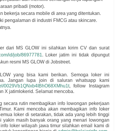
raan pribadi (motor).
n bekerja secara mobile di area yang ditentukan.
i pengalaman di industri FMCG atau skincare.
tnya.
er dari
MS GLOW
i
ni silahkan kirim CV dan surat
t.com/id/job/86977781
. Loker jatim ini tidak dipungut
kun resmi
MS GLOW di Jobstreet.
GLOW
yang bisa kami berikan. Semoga loker ini
mua.
Jangan lupa join di saluran whatsapp kami
nnel/0029Vb1QNxb4IBhO68XMhu1t
, follow Instagram
kun X jatimlokerid. Selamat mencoba.
ng secara rutin membagikan info lowongan pekerjaan
Timur. Kami mencoba akan membagikan info loker
emua loker di setarakan, tidak ada yang lebih tinggi
mi yakin masih banyak orang yang menari lowongan
 info loker wilayah jawa timur silahkan email kami di