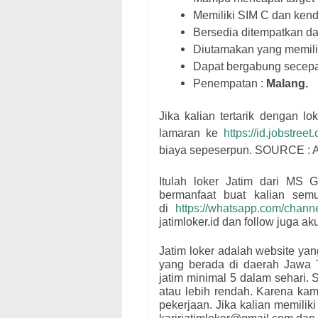
Memiliki SIM C dan kenda
Bersedia ditempatkan da
Diutamakan yang memilik
Dapat bergabung secepa
Penempatan :
Malang.
Jika kalian tertarik dengan lok
lamaran ke
https://id.jobstree
biaya sepeserpun. SOURCE : A
Itulah loker Jatim dari
MS 
bermanfaat buat kalian se
di
https://whatsapp.com/cha
jatimloker.id dan follow juga a
Jatim loker adalah website ya
yang berada di daerah Jawa 
jatim minimal 5 dalam sehari. S
atau lebih rendah. Karena ka
pekerjaan. Jika kalian memiliki