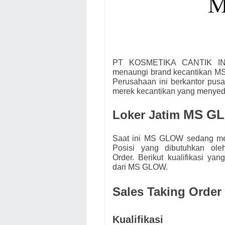
PT KOSMETIKA CANTIK IND
menaungi brand kecantikan 
Perusahaan ini berkantor pus
merek kecantikan yang menyedi
MS G
Loker Jatim
Saat ini
MS GLOW
s
edang me
Posisi yang dibutuhkan ol
Order.
Berikut kualifikasi ya
dari
MS GLOW.
Sales Taking Order
Kualifikasi