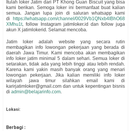
Itulah loker Jatim dari
PT Khong Guan Biscuit
yang bisa
kami berikan. Semoga loker ini bermanfaat buat kalian
semua.
Jangan lupa join di saluran whatsapp kami
di
https://whatsapp.com/channel/0029Vb1QNxb4IBhO68
XMhu1t
, follow Instagram jatimloker.id dan follow juga
akun X jatimlokerid. Selamat mencoba.
Jatim loker adalah website yang secara rutin
membagikan info lowongan pekerjaan yang berada di
daerah Jawa Timur. Kami mencoba akan membagikan
info loker jatim minimal 5 dalam sehari. Semua loker di
setarakan, tidak ada yang lebih tinggi atau lebih rendah.
Karena kami yakin masih banyak orang yang menari
lowongan pekerjaan. Jika kalian memiliki info loker
wilayah jawa timur silahkan email kami di
karirjatimloker@gmail.com dan untuk kepentingan bisnis
di
admin@belajarinfo.com
.
Lokasi:
Berbagi :