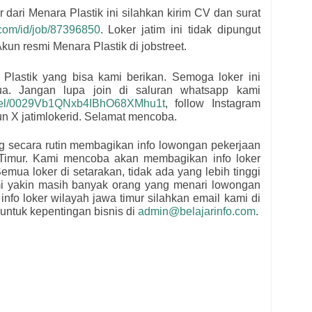
r dari
Menara Plastik
i
ni silahkan kirim CV dan surat
t.com/id/job/87396850
. Loker jatim ini tidak dipungut
kun resmi
Menara Plastik di jobstreet.
 Plastik
yang bisa kami berikan. Semoga loker ini
mua.
Jangan lupa join di saluran whatsapp kami
nnel/0029Vb1QNxb4IBhO68XMhu1t
, follow Instagram
kun X jatimlokerid. Selamat mencoba.
ng secara rutin membagikan info lowongan pekerjaan
Timur. Kami mencoba akan membagikan info loker
emua loker di setarakan, tidak ada yang lebih tinggi
mi yakin masih banyak orang yang menari lowongan
 info loker wilayah jawa timur silahkan email kami di
untuk kepentingan bisnis di
admin@belajarinfo.com
.