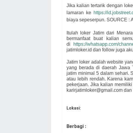
Jika kalian tertarik dengan loke
lamaran ke
https://id.jobstree
biaya sepeserpun. SOURCE : A
Itulah loker Jatim dari
Menara
bermanfaat buat kalian se
di
https://whatsapp.com/cha
jatimloker.id dan follow juga a
Jatim loker adalah website ya
yang berada di daerah Jawa 
jatim minimal 5 dalam sehari. S
atau lebih rendah. Karena ka
pekerjaan. Jika kalian memiliki
karirjatimloker@gmail.com dan 
Lokasi:
Berbagi :