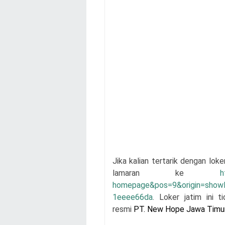
Jika kalian tertarik dengan loke
lamaran
ke
h
homepage&pos=9&origin=sho
1eeee66da
. Loker jatim ini 
resmi
PT. New Hope Jawa Timu