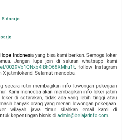
r Sidoarjo
doarjo
Hope Indonesia
yang bisa kami berikan. Semoga loker
semua.
Jangan lupa join di saluran whatsapp kami
nnel/0029Vb1QNxb4IBhO68XMhu1t
, follow Instagram
un X jatimlokerid. Selamat mencoba.
ng secara rutin membagikan info lowongan pekerjaan
mur. Kami mencoba akan membagikan info loker jatim
loker di setarakan, tidak ada yang lebih tinggi atau
n masih banyak orang yang menari lowongan pekerjaan.
oker wilayah jawa timur silahkan email kami di
ntuk kepentingan bisnis di
admin@belajarinfo.com
.