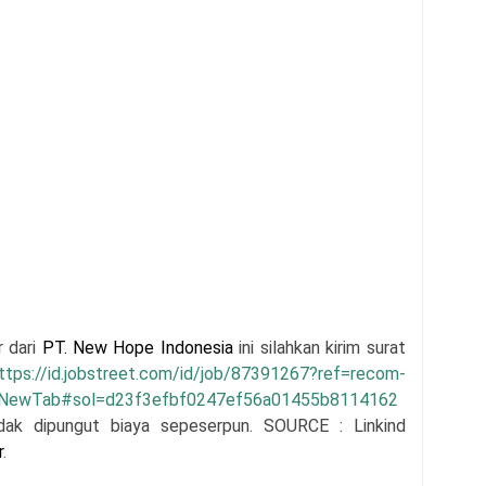
r dari
PT. New Hope Indonesia
i
ni silahkan kirim surat
ttps://id.jobstreet.com/id/job/87391267?ref=recom-
wNewTab#sol=d23f3efbf0247ef56a01455b8114162
tidak dipungut biaya sepeserpun. SOURCE : Linkind
r
.