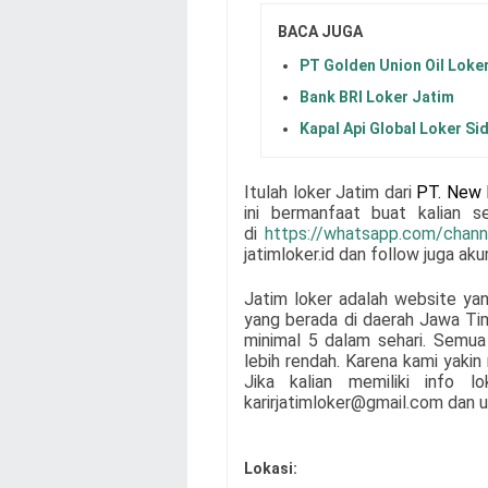
BACA JUGA
PT Golden Union Oil Loke
Bank BRI Loker Jatim
Kapal Api Global Loker Si
Itulah loker Jatim dari
PT. New 
ini bermanfaat buat kalian 
di
https://whatsapp.com/cha
jatimloker.id dan follow juga ak
Jatim loker adalah website ya
yang berada di daerah Jawa Ti
minimal 5 dalam sehari. Semua 
lebih rendah. Karena kami yaki
Jika kalian memiliki info l
karirjatimloker@gmail.com dan u
Lokasi: