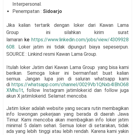
Interpersonal.
Penempatan :
Sidoarjo
Jika kalian tertarik dengan loker dari
Kawan Lama
Group
ini silahkan kirim surat
lamaran
ke
https://www.linkedin.com/jobs/view/4309928
608
. Loker jatim ini tidak dipungut biaya sepeserpun.
SOURCE : Linkind resmi
Kawan Lama Group
.
Itulah loker Jatim dari
Kawan Lama Group
yang bisa kami
berikan. Semoga loker ini bermanfaat buat kalian
semua.
Jangan lupa join di saluran whatsapp kami
di
https://whatsapp.com/channel/0029Vb1QNxb4IBhO68
XMhu1t
, follow Instagram jatimloker.id dan follow juga
akun X jatimlokerid. Selamat mencoba.
Jatim loker adalah website yang secara rutin membagikan
info lowongan pekerjaan yang berada di daerah Jawa
Timur. Kami mencoba akan membagikan info loker jatim
minimal 5 dalam sehari. Semua loker di setarakan, tidak
ada yang lebih tinggi atau lebih rendah. Karena kami yakin