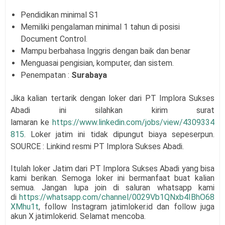
Pendidikan minimal S1
Memiliki pengalaman minimal 1 tahun di posisi
Document Control.
Mampu berbahasa Inggris dengan baik dan benar
Menguasai pengisian, komputer, dan sistem.
Penempatan :
Surabaya
Jika kalian tertarik dengan loker dari
PT Implora Sukses
Abadi
i
ni silahkan kirim surat
lamaran
ke
https://www.linkedin.com/jobs/view/4309334
815
. Loker jatim ini tidak dipungut biaya sepeserpun.
SOURCE : Linkind resmi
PT Implora Sukses Abadi
.
Itulah loker Jatim dari
PT Implora Sukses Abadi
yang bisa
kami berikan. Semoga loker ini bermanfaat buat kalian
semua.
Jangan lupa join di saluran whatsapp kami
di
https://whatsapp.com/channel/0029Vb1QNxb4IBhO68
XMhu1t
, follow Instagram jatimloker.id dan follow juga
akun X jatimlokerid. Selamat mencoba.