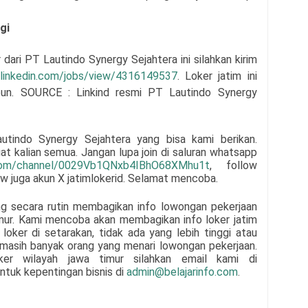
gi
r dari
PT Lautindo Synergy Sejahtera
i
ni silahkan kirim
.linkedin.com/jobs/view/4316149537
. Loker jatim ini
pun. SOURCE : Linkind resmi
PT Lautindo Synergy
utindo Synergy Sejahtera
yang bisa kami berikan.
at kalian semua.
Jangan lupa join di saluran whatsapp
.com/channel/0029Vb1QNxb4IBhO68XMhu1t
, follow
low juga akun X jatimlokerid. Selamat mencoba.
ng secara rutin membagikan info lowongan pekerjaan
mur. Kami mencoba akan membagikan info loker jatim
loker di setarakan, tidak ada yang lebih tinggi atau
n masih banyak orang yang menari lowongan pekerjaan.
oker wilayah jawa timur silahkan email kami di
ntuk kepentingan bisnis di
admin@belajarinfo.com
.