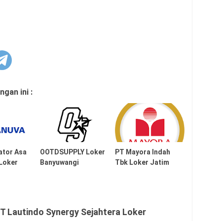
gan ini :
ator Asa
OOTDSUPPLY Loker
PT Mayora Indah
 Loker
Banyuwangi
Tbk Loker Jatim
T Lautindo Synergy Sejahtera Loker