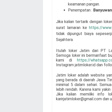
keamanan pangan.
Penempatan :
Banyuwan
Jika kalian tertarik dengan loke
surat lamaran
ke
https://www
tidak dipungut biaya sepeser
Sejahtera
.
Itulah loker Jatim dari
PT La
Semoga loker ini bermanfaat bu
kami di
https://whatsapp
Instagram jatimloker.id dan fol
Jatim loker adalah website ya
yang berada di daerah Jawa Ti
minimal 5 dalam sehari. Semua 
lebih rendah. Karena kami yaki
Jika kalian memiliki info l
karirjatimloker@gmail.com dan u