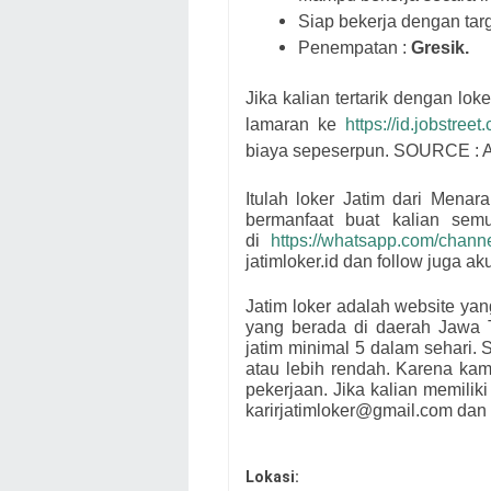
Siap bekerja dengan targ
Penempatan :
Gresik.
Jika kalian tertarik dengan loke
lamaran ke
https://id.jobstree
biaya sepeserpun. SOURCE : A
Itulah loker Jatim dari
Menara
bermanfaat buat kalian se
di
https://whatsapp.com/cha
jatimloker.id dan follow juga a
Jatim loker adalah website ya
yang berada di daerah Jawa 
jatim minimal 5 dalam sehari. S
atau lebih rendah. Karena ka
pekerjaan. Jika kalian memiliki
karirjatimloker@gmail.com dan 
Lokasi: