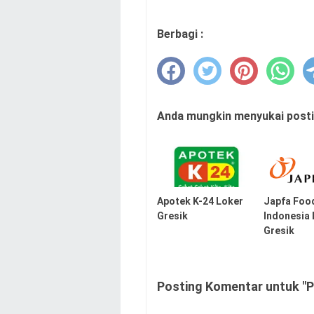
Berbagi :
Anda mungkin menyukai postin
Apotek K-24 Loker
Japfa Foo
Gresik
Indonesia
Gresik
Posting Komentar untuk "P