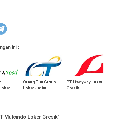
gan ini :
d
Orang Tua Group
PT Liwayway Loker
 Loker
Loker Jatim
Gresik
T Mulcindo Loker Gresik"