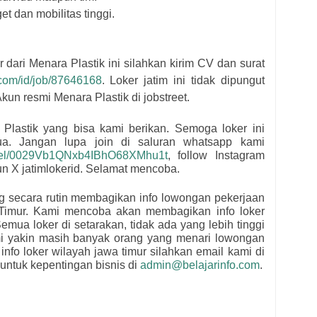
et dan mobilitas tinggi.
r dari
Menara Plastik
i
ni silahkan kirim CV dan surat
t.com/id/job/87646168
. Loker jatim ini tidak dipungut
kun resmi
Menara Plastik di jobstreet.
 Plastik
yang bisa kami berikan. Semoga loker ini
mua.
Jangan lupa join di saluran whatsapp kami
nnel/0029Vb1QNxb4IBhO68XMhu1t
, follow Instagram
kun X jatimlokerid. Selamat mencoba.
ng secara rutin membagikan info lowongan pekerjaan
Timur. Kami mencoba akan membagikan info loker
emua loker di setarakan, tidak ada yang lebih tinggi
mi yakin masih banyak orang yang menari lowongan
 info loker wilayah jawa timur silahkan email kami di
untuk kepentingan bisnis di
admin@belajarinfo.com
.