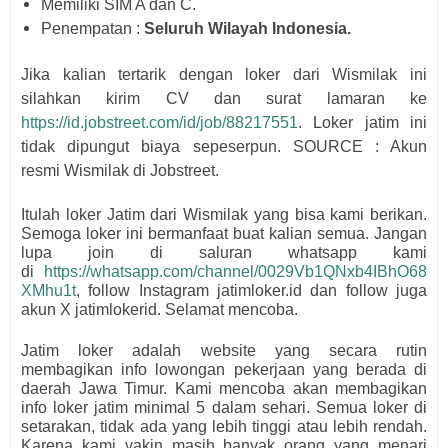
Memiliki SIM A dan C.
Penempatan :
Seluruh Wilayah Indonesia.
Jika kalian tertarik dengan loker dari Wismilak ini
silahkan kirim CV dan surat lamaran ke
https://id.jobstreet.com/id/job/88217551
. Loker jatim ini
tidak dipungut biaya sepeserpun. SOURCE : Akun
resmi
Wismilak
di Jobstreet.
Itulah loker Jatim dari
Wismilak
yang bisa kami berikan.
Semoga loker ini bermanfaat buat kalian semua.
Jangan
lupa join di saluran whatsapp kami
di
https://whatsapp.com/channel/0029Vb1QNxb4IBhO68
XMhu1t
, follow Instagram jatimloker.id dan follow juga
akun X jatimlokerid. Selamat mencoba.
Jatim loker adalah website yang secara rutin
membagikan info lowongan pekerjaan yang berada di
daerah Jawa Timur. Kami mencoba akan membagikan
info loker jatim minimal 5 dalam sehari. Semua loker di
setarakan, tidak ada yang lebih tinggi atau lebih rendah.
Karena kami yakin masih banyak orang yang menari