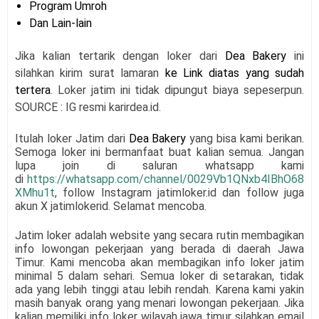
Program Umroh
Dan Lain-lain
Jika kalian tertarik dengan loker dari
Dea Bakery
ini
silahkan kirim surat lamaran
ke Link diatas yang sudah
tertera
. Loker jatim ini tidak dipungut biaya sepeserpun.
SOURCE : IG resmi karirdea.id.
Itulah loker Jatim dari
Dea Bakery
yang bisa kami berikan.
Semoga loker ini bermanfaat buat kalian semua.
Jangan
lupa join di saluran whatsapp kami
di
https://whatsapp.com/channel/0029Vb1QNxb4IBhO68
XMhu1t
, follow Instagram jatimloker.id dan follow juga
akun X jatimlokerid. Selamat mencoba.
Jatim loker adalah website yang secara rutin membagikan
info lowongan pekerjaan yang berada di daerah Jawa
Timur. Kami mencoba akan membagikan info loker jatim
minimal 5 dalam sehari. Semua loker di setarakan, tidak
ada yang lebih tinggi atau lebih rendah. Karena kami yakin
masih banyak orang yang menari lowongan pekerjaan. Jika
kalian memiliki info loker wilayah jawa timur silahkan email