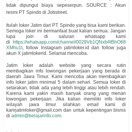
tidak dipungut biaya sepeserpun. SOURCE : Akun
resmi
PT Spindo di Jobstreet.
Itulah loker Jatim dari
PT Spindo
yang bisa kami berikan.
Semoga loker ini bermanfaat buat kalian semua.
Jangan
lupa join di saluran whatsapp kami
di
https://whatsapp.com/channel/0029Vb1QNxb4IBhO68
XMhu1t
, follow Instagram jatimloker.id dan follow juga
akun X jatimlokerid. Selamat mencoba.
Jatim loker adalah website yang secara rutin
membagikan info lowongan pekerjaan yang berada di
daerah Jawa Timur. Kami mencoba akan membagikan
info loker jatim minimal 5 dalam sehari. Semua loker di
setarakan, tidak ada yang lebih tinggi atau lebih rendah.
Karena kami yakin masih banyak orang yang menari
lowongan pekerjaan. Jika kalian memiliki info loker
wilayah jawa timur silahkan email kami di
karirjatimloker@gmail.com dan untuk kepentingan bisnis
di
admin@belajarinfo.com
.