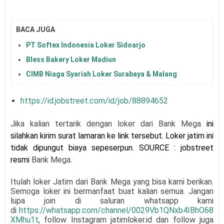
BACA JUGA
PT Softex Indonesia Loker Sidoarjo
Bless Bakery Loker Madiun
CIMB Niaga Syariah Loker Surabaya & Malang
https://id.jobstreet.com/id/job/88894652
Jika kalian tertarik dengan loker dari
Bank Mega
i
ni
silahkan kirim surat lamaran
ke link tersebut
. Loker jatim ini
tidak dipungut biaya sepeserpun. SOURCE : jobstreet
resmi
Bank Mega
.
Itulah loker Jatim dari
Bank Mega
yang bisa kami berikan.
Semoga loker ini bermanfaat buat kalian semua.
Jangan
lupa join di saluran whatsapp kami
di
https://whatsapp.com/channel/0029Vb1QNxb4IBhO68
XMhu1t
, follow Instagram jatimloker.id dan follow juga