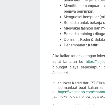
pemasaran / layanan pel
Memiliki kemampuan ana
berjiwa pemimpin.
Menguasai komputer (micro
Bersedia untuk bekerja se
Menyukai fashion dan me
Bersedia training / ditug
Domisili : Kediri & Sekit
Penempatan :
Kediri.
Jika kalian tertarik dengan loker
surat lamaran ke
https://id.
dipungut biaya sepeserpun
Jobstreet.
Itulah loker Kediri dari
PT Eliz
ini bermanfaat buat kalian s
di
https://whatsapp.com/cha
jatimloker.id dan follow juga a