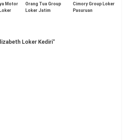
ya Motor
Orang Tua Group
Cimory Group Loker
 Loker
Loker Jatim
Pasuruan
izabeth Loker Kediri"