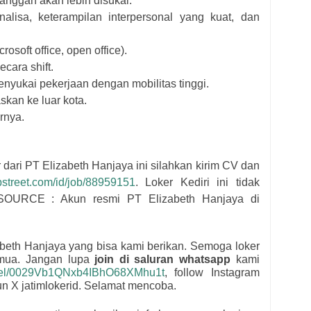
anggan akan lebih disukai.
lisa, keterampilan interpersonal yang kuat, dan
soft office, open office).
cara shift.
nyukai pekerjaan dengan mobilitas tinggi.
askan ke luar kota.
arnya.
 dari
PT Elizabeth Hanjaya
i
ni silahkan kirim CV dan
jobstreet.com/id/job/88959151
. Loker Kediri ini tidak
. SOURCE : Akun resmi
PT Elizabeth Hanjaya
di
abeth Hanjaya
yang bisa kami berikan. Semoga loker
emua.
Jangan lupa
join di saluran whatsapp
kami
nnel/0029Vb1QNxb4IBhO68XMhu1t
, follow Instagram
kun X jatimlokerid. Selamat mencoba.