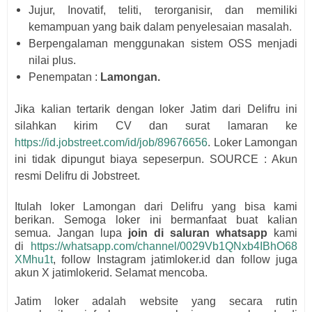
Jujur, Inovatif, teliti, terorganisir, dan memiliki
kemampuan yang baik dalam penyelesaian masalah.
Berpengalaman menggunakan sistem OSS menjadi
nilai plus.
Penempatan :
Lamongan.
Jika kalian tertarik dengan loker Jatim dari
Delifru i
ni
silahkan kirim CV dan surat lamaran ke
https://id.jobstreet.com/id/job/89676656
. Loker Lamongan
ini tidak dipungut biaya sepeserpun. SOURCE : Akun
resmi
Delifru di Jobstreet.
Itulah loker Lamongan dari
Delifru yang bisa kami
berikan. Semoga loker ini bermanfaat buat kalian
semua.
Jangan lupa
join di saluran whatsapp
kami
di
https://whatsapp.com/channel/0029Vb1QNxb4IBhO68
XMhu1t
, follow Instagram jatimloker.id dan follow juga
akun X jatimlokerid. Selamat mencoba.
Jatim loker adalah website yang secara rutin