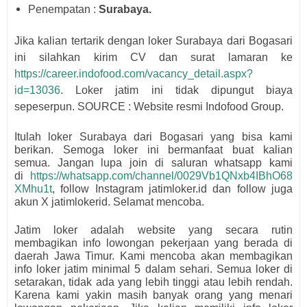
Penempatan :
Surabaya.
Jika kalian tertarik dengan loker Surabaya dari
Bogasari
i
ni silahkan kirim CV dan surat lamaran ke
https://career.indofood.com/vacancy_detail.aspx?
id=13036
. Loker jatim ini tidak dipungut biaya
sepeserpun. SOURCE : Website resmi
Indofood Group.
Itulah loker Surabaya dari
Bogasari
yang bisa kami
berikan. Semoga loker ini bermanfaat buat kalian
semua.
Jangan lupa join di saluran whatsapp kami
di
https://whatsapp.com/channel/0029Vb1QNxb4IBhO68
XMhu1t
, follow Instagram jatimloker.id dan follow juga
akun X jatimlokerid. Selamat mencoba.
Jatim loker adalah website yang secara rutin
membagikan info lowongan pekerjaan yang berada di
daerah Jawa Timur. Kami mencoba akan membagikan
info loker jatim minimal 5 dalam sehari. Semua loker di
setarakan, tidak ada yang lebih tinggi atau lebih rendah.
Karena kami yakin masih banyak orang yang menari