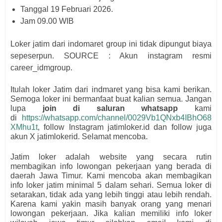
Tanggal 19 Februari 2026.
Jam 09.00 WIB
Loker jatim dari indomaret group ini tidak dipungut biaya
sepeserpun. SOURCE : Akun instagram resmi
career_idmgroup.
Itulah loker Jatim dari
indmaret
yang bisa kami berikan.
Semoga loker ini bermanfaat buat kalian semua.
Jangan
lupa
join di saluran whatsapp
kami
di
https://whatsapp.com/channel/0029Vb1QNxb4IBhO68
XMhu1t
, follow Instagram jatimloker.id dan follow juga
akun X jatimlokerid. Selamat mencoba.
Jatim loker adalah website yang secara rutin
membagikan info lowongan pekerjaan yang berada di
daerah Jawa Timur. Kami mencoba akan membagikan
info loker jatim minimal 5 dalam sehari. Semua loker di
setarakan, tidak ada yang lebih tinggi atau lebih rendah.
Karena kami yakin masih banyak orang yang menari
lowongan pekerjaan. Jika kalian memiliki info loker