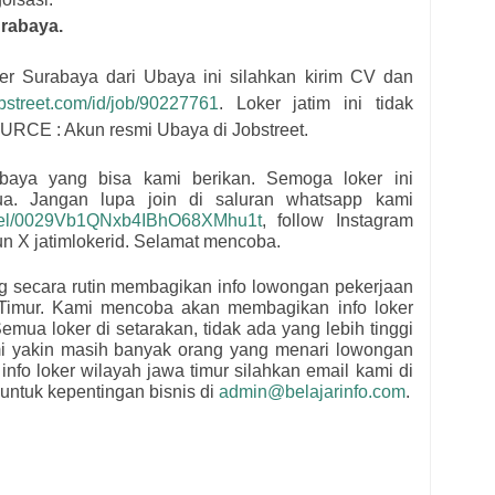
rabaya.
oker Surabaya dari
Ubaya
i
ni silahkan kirim CV dan
jobstreet.com/id/job/90227761
. Loker jatim ini tidak
OURCE : Akun resmi
Ubaya di Jobstreet.
baya
yang bisa kami berikan. Semoga loker ini
mua.
Jangan lupa join di saluran whatsapp kami
nnel/0029Vb1QNxb4IBhO68XMhu1t
, follow Instagram
kun X jatimlokerid. Selamat mencoba.
ng secara rutin membagikan info lowongan pekerjaan
Timur. Kami mencoba akan membagikan info loker
emua loker di setarakan, tidak ada yang lebih tinggi
mi yakin masih banyak orang yang menari lowongan
 info loker wilayah jawa timur silahkan email kami di
untuk kepentingan bisnis di
admin@belajarinfo.com
.