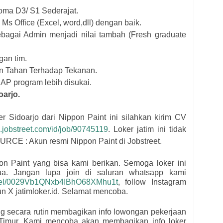
oma D3/ S1 Sederajat.
 Office (Excel, word,dll) dengan baik.
bagai Admin menjadi nilai tambah (Fresh graduate
gan tim.
dan Tahan Terhadap Tekanan.
P program lebih disukai.
oarjo.
ker Sidoarjo dari
Nippon Paint i
ni silahkan kirim CV
id.jobstreet.com/id/job/90745119
. Loker jatim ini tidak
OURCE : Akun resmi
Nippon Paint di Jobstreet.
on Paint
yang bisa kami berikan. Semoga loker ini
mua.
Jangan lupa join di saluran whatsapp kami
nnel/0029Vb1QNxb4IBhO68XMhu1t
, follow Instagram
kun X jatimloker.id. Selamat mencoba.
ng secara rutin membagikan info lowongan pekerjaan
Timur. Kami mencoba akan membagikan info loker