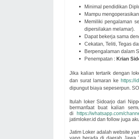
Minimal pendidikan Dipl
Mampu mengoperasikan Ms
Memiliki pengalaman se
dipersilakan melamar).
Dapat bekerja sama den
Cekatan, Teliti, Tegas 
Berpengalaman dalam SA
Penempatan :
Krian Sid
Jika kalian tertarik dengan lo
dan surat lamaran ke
https://
dipungut biaya sepeserpun. S
Itulah loker Sidoarjo dari
Nipp
bermanfaat buat kalian se
di
https://whatsapp.com/cha
jatimloker.id dan follow juga a
Jatim Loker adalah website ya
yang berada di daerah Jawa 