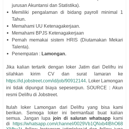
jurusan Akuntansi dan Statistika).
Memiliki pengalaman di bidang payroll minimal 1
Tahun.
Memahami UU Ketenagakerjaan.
Memahami BPJS Ketenagakerjaan
Pernah memakai sistem HRIS (Diutamakan Mekari
Talenta).
Penempatan :
Lamongan.
Jika kalian tertarik dengan loker Jatim dari
Delifru i
ni
silahkan kirim CV dan surat lamaran ke
https://id.jobstreet.com/id/job/90912144
. Loker Lamongan
ini tidak dipungut biaya sepeserpun. SOURCE : Akun
resmi
Delifru di Jobstreet.
Itulah loker Lamongan dari
Delifru yang bisa kami
berikan. Semoga loker ini bermanfaat buat kalian
semua.
Jangan lupa
join di saluran whatsapp
kami
di
https://whatsapp.com/channel/0029Vb1QNxb4IBhO68