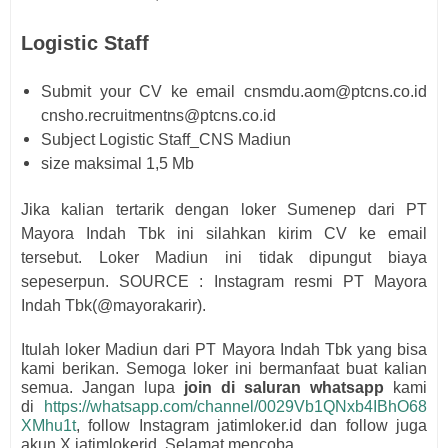
Logistic Staff
Submit your CV ke email cnsmdu.aom@ptcns.co.id
cnsho.recruitmentns@ptcns.co.id
Subject Logistic Staff_CNS Madiun
size maksimal 1,5 Mb
Jika kalian tertarik dengan loker Sumenep dari
PT
Mayora Indah Tbk
i
ni silahkan kirim CV
ke email
tersebut
. Loker Madiun ini tidak dipungut biaya
sepeserpun. SOURCE : Instagram resmi
PT Mayora
Indah Tbk(@mayorakarir).
Itulah loker Madiun dari
PT Mayora Indah Tbk
yang bisa
kami berikan. Semoga loker ini bermanfaat buat kalian
semua.
Jangan lupa
join di saluran whatsapp
kami
di
https://whatsapp.com/channel/0029Vb1QNxb4IBhO68
XMhu1t
, follow Instagram jatimloker.id dan follow juga
akun X jatimlokerid. Selamat mencoba.