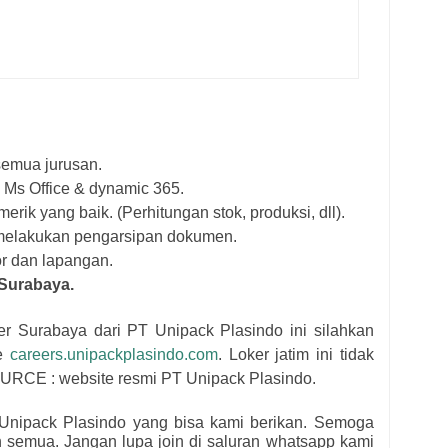
semua jurusan.
s Office & dynamic 365.
ik yang baik. (Perhitungan stok, produksi, dll).
sa melakukan pengarsipan dokumen.
or dan lapangan.
Surabaya.
oker Surabaya dari
PT Unipack Plasindo
i
ni silahkan
ke
careers.unipackplasindo.com
. Loker jatim ini tidak
OURCE : website resmi
PT Unipack Plasindo.
Unipack Plasindo
yang bisa kami berikan. Semoga
an semua.
Jangan lupa join di saluran whatsapp kami