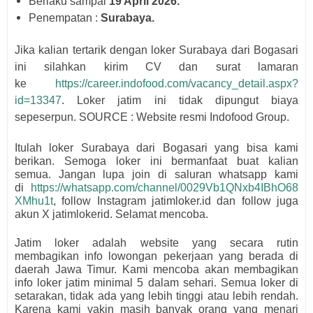
Berlaku sampai
19 April 2026.
Penempatan :
Surabaya.
Jika kalian tertarik dengan loker Surabaya dari
Bogasari
i
ni silahkan kirim CV dan surat lamaran
ke
https://career.indofood.com/vacancy_detail.aspx?
id=13347
. Loker jatim ini tidak dipungut biaya
sepeserpun. SOURCE : Website resmi
Indofood Group.
Itulah loker Surabaya dari
Bogasari
yang bisa kami
berikan. Semoga loker ini bermanfaat buat kalian
semua.
Jangan lupa join di saluran whatsapp kami
di
https://whatsapp.com/channel/0029Vb1QNxb4IBhO68
XMhu1t
, follow Instagram jatimloker.id dan follow juga
akun X jatimlokerid. Selamat mencoba.
Jatim loker adalah website yang secara rutin
membagikan info lowongan pekerjaan yang berada di
daerah Jawa Timur. Kami mencoba akan membagikan
info loker jatim minimal 5 dalam sehari. Semua loker di
setarakan, tidak ada yang lebih tinggi atau lebih rendah.
Karena kami yakin masih banyak orang yang menari