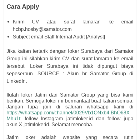
Cara Apply
Kirim CV atau surat lamaran ke email
hcbp.hosby@samator.com
Subject email Staff Internal Audit [Analyst]
Jika kalian tertarik dengan loker Surabaya dari
Samator
Group
i
ni silahkan kirim CV dan surat lamaran ke email
tersebut.
Loker Surabaya ini tidak dipungut biaya
sepeserpun. SOURCE : Akun hr
Samator Group
di
LinkedIn.
Itulah loker Jatim dari
Samator Group
yang bisa kami
berikan. Semoga loker ini bermanfaat buat kalian semua.
Jangan lupa join di saluran whatsapp kami di
https://whatsapp.com/channel/0029Vb1QNxb4IBhO68X
Mhu1t
, follow Instagram jatimloker.id dan follow juga
akun X jatimlokerid. Selamat mencoba.
Jatim loker adalah website yang secara rutin