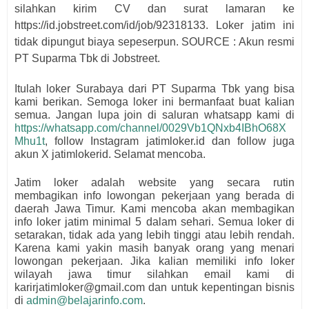
silahkan kirim CV dan surat lamaran ke
https://id.jobstreet.com/id/job/92318133
. Loker jatim ini
tidak dipungut biaya sepeserpun. SOURCE : Akun resmi
PT Suparma Tbk di Jobstreet.
Itulah loker Surabaya dari
PT Suparma Tbk
yang bisa
kami berikan. Semoga loker ini bermanfaat buat kalian
semua.
Jangan lupa join di saluran whatsapp kami di
https://whatsapp.com/channel/0029Vb1QNxb4IBhO68X
Mhu1t
, follow Instagram jatimloker.id dan follow juga
akun X jatimlokerid. Selamat mencoba.
Jatim loker adalah website yang secara rutin
membagikan info lowongan pekerjaan yang berada di
daerah Jawa Timur. Kami mencoba akan membagikan
info loker jatim minimal 5 dalam sehari. Semua loker di
setarakan, tidak ada yang lebih tinggi atau lebih rendah.
Karena kami yakin masih banyak orang yang menari
lowongan pekerjaan. Jika kalian memiliki info loker
wilayah jawa timur silahkan email kami di
karirjatimloker@gmail.com dan untuk kepentingan bisnis
di
admin@belajarinfo.com
.