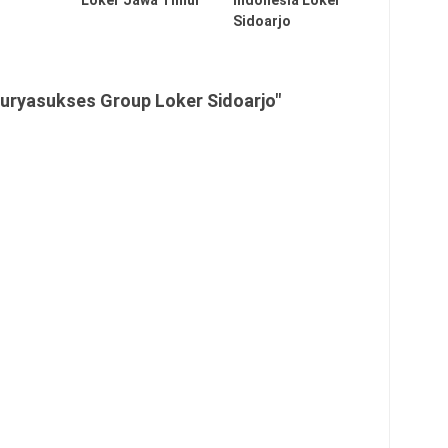
Loker Jawa Timur
Indonesia Loker
Sidoarjo
uryasukses Group Loker Sidoarjo"