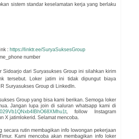
n sistem standar keselamatan kerja yang berlaku
ink :
https://linktr.ee/SuryaSuksesGroup
name_phone number
r Sidoarjo dari
Suryasukses Group
i
ni silahkan kirim
k tersebut
. Loker jatim ini tidak dipungut biaya
HR
Suryasukses Group di LinkedIn.
sukses Group
yang bisa kami berikan. Semoga loker
emua.
Jangan lupa join di saluran whatsapp kami di
l/0029Vb1QNxb4IBhO68XMhu1t
, follow Instagram
kun X jatimlokerid. Selamat mencoba.
ng secara rutin membagikan info lowongan pekerjaan
Timur. Kami mencoba akan membagikan info loker