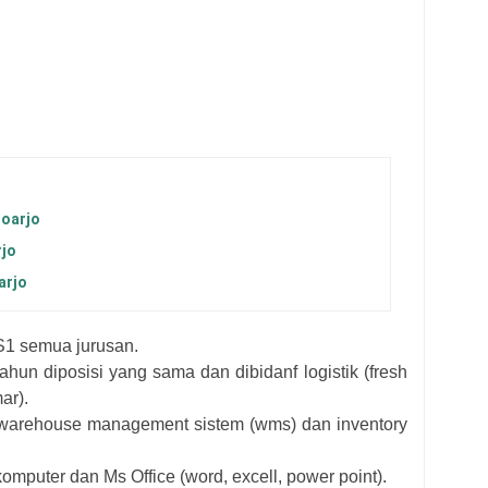
doarjo
rjo
arjo
S1 semua jurusan.
hun diposisi yang sama dan dibidanf logistik (fresh
ar).
 warehouse management sistem (wms) dan inventory
mputer dan Ms Office (word, excell, power point).