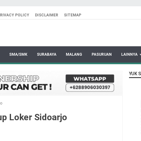
RIVACY POLICY
DISCLAIMER
SITEMAP
SMA/SMK
SURABAYA
MALANG
PASURUAN
LAINNYA
YUK 
jo
p Loker Sidoarjo