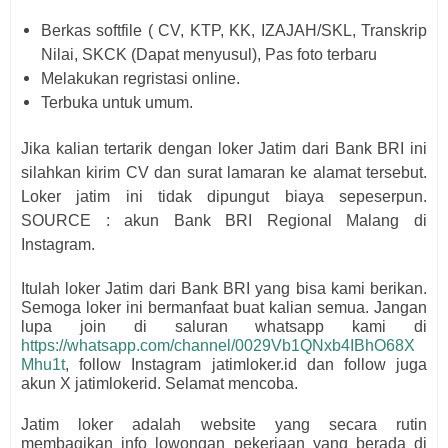
Berkas softfile ( CV, KTP, KK, IZAJAH/SKL, Transkrip
Nilai, SKCK (Dapat menyusul), Pas foto terbaru
Melakukan regristasi online.
Terbuka untuk umum.
Jika kalian tertarik dengan loker Jatim dari
Bank BRI i
ni
silahkan kirim CV dan surat lamaran ke alamat tersebut.
Loker jatim ini tidak dipungut biaya sepeserpun.
SOURCE : akun
Bank BRI Regional Malang di
Instagram.
Itulah loker Jatim dari
Bank BRI
yang bisa kami berikan.
Semoga loker ini bermanfaat buat kalian semua.
Jangan
lupa join di saluran whatsapp kami di
https://whatsapp.com/channel/0029Vb1QNxb4IBhO68X
Mhu1t
, follow Instagram jatimloker.id dan follow juga
akun X jatimlokerid. Selamat mencoba.
Jatim loker adalah website yang secara rutin
membagikan info lowongan pekerjaan yang berada di