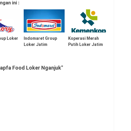
gan ini :
oup Loker
Indomaret Group
Koperasi Merah
Loker Jatim
Putih Loker Jatim
apfa Food Loker Nganjuk"