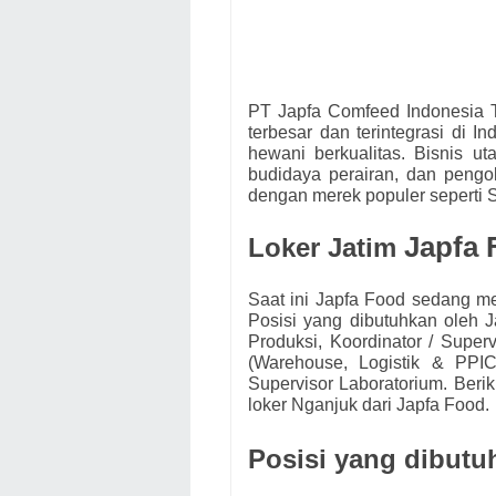
PT Japfa Comfeed Indonesia T
terbesar dan terintegrasi di I
hewani berkualitas. Bisnis u
budidaya perairan, dan pengo
dengan merek populer seperti 
Japfa 
Loker Jatim
Saat ini
Japfa Food
s
edang me
Posisi yang dibutuhkan oleh
J
Produksi, Koordinator / Super
(Warehouse, Logistik & PPIC
Supervisor Laboratorium.
Berik
loker Nganjuk dari
Japfa Food
.
Posisi yang dibutu