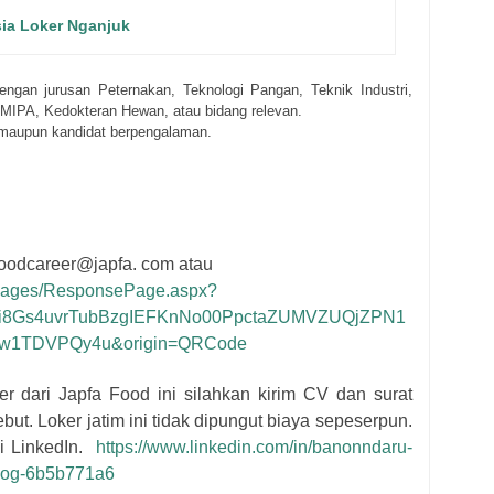
ia Loker Nganjuk
ngan jurusan Peternakan, Teknologi Pangan, Teknik Industri,
, MIPA, Kedokteran Hewan, atau bidang relevan.
 maupun kandidat berpengalaman.
foodcareer@japfa. com atau
m/Pages/ResponsePage.aspx?
8Gs4uvrTubBzgIEFKnNo00PpctaZUMVZUQjZPN1
1TDVPQy4u&origin=QRCode
er dari
Japfa Food
i
ni silahkan kirim CV dan surat
ebut
. Loker jatim ini tidak dipungut biaya sepeserpun.
i LinkedIn.
https://www.linkedin.com/in/banonndaru-
olog-6b5b771a6