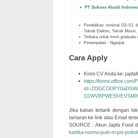
PT Sukses Abadi Indones
Pendidikan minimal D3–S1 de
Teknik Elektro, Teknik Mesin
Terbuka untuk fresh graduate
Penempatan : Nganjuk.
Cara Apply
Kirim CV Anda ke: japfa
https://forms.office.co
id=J33GCOOPY0aDSWi
Q1WVBPWE5IVEVSM0w
Jika kalian tertarik dengan lok
lamaran ke link atau Email ters
SOURCE : Akun
Japfa Food d
kartika-norma-putri-m-psi-psik