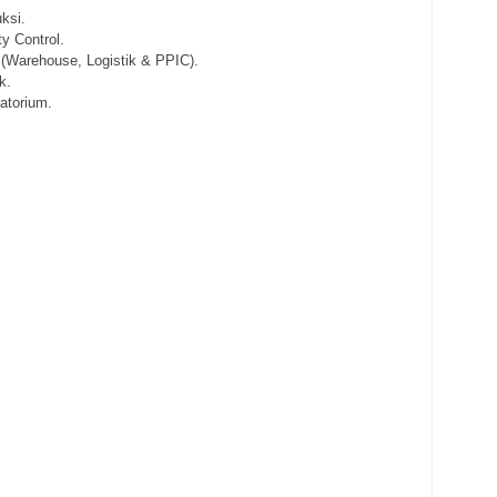
ksi.
ty Control.
 (Warehouse, Logistik & PPIC).
k.
ratorium.