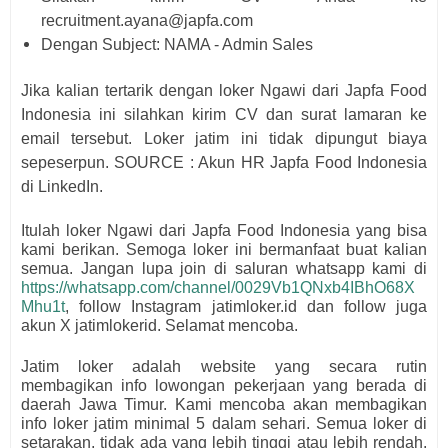
recruitment.ayana@japfa.com
Dengan Subject: NAMA - Admin Sales
Jika kalian tertarik dengan loker Ngawi dari
Japfa Food
Indonesia
i
ni silahkan kirim CV dan surat lamaran ke
email tersebut
. Loker jatim ini tidak dipungut biaya
sepeserpun. SOURCE : Akun HR
Japfa Food Indonesia
di LinkedIn.
Itulah loker Ngawi dari
Japfa Food Indonesia
yang bisa
kami berikan. Semoga loker ini bermanfaat buat kalian
semua.
Jangan lupa join di saluran whatsapp kami di
https://whatsapp.com/channel/0029Vb1QNxb4IBhO68X
Mhu1t
, follow Instagram jatimloker.id dan follow juga
akun X jatimlokerid. Selamat mencoba.
Jatim loker adalah website yang secara rutin
membagikan info lowongan pekerjaan yang berada di
daerah Jawa Timur. Kami mencoba akan membagikan
info loker jatim minimal 5 dalam sehari. Semua loker di
setarakan, tidak ada yang lebih tinggi atau lebih rendah.