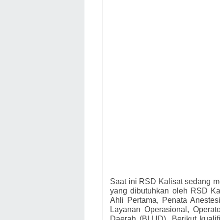
Saat ini RSD Kalisat s
edang me
yang dibutuhkan oleh
RSD Kal
Ahli Pertama, Penata Anestes
Layanan Operasional, Opera
Daerah (BLUD).
Berikut kuali