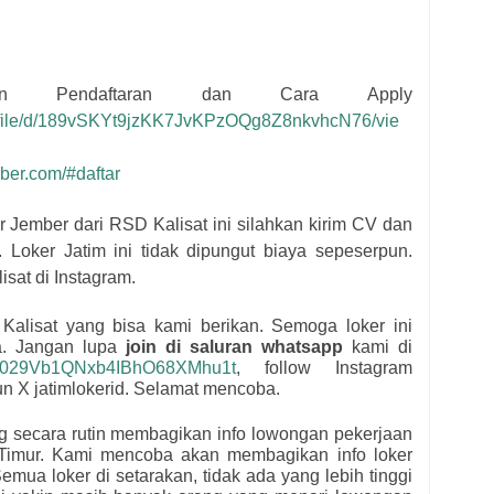
man Pendaftaran dan Cara Apply
om/file/d/189vSKYt9jzKK7JvKPzOQg8Z8nkvhcN76/vie
mber.com/#daftar
er Jember dari
RSD Kalisat
i
ni silahkan kirim CV dan
. Loker Jatim ini tidak dipungut biaya sepeserpun.
sat di Instagram.
Kalisat
yang bisa kami berikan. Semoga loker ini
a.
Jangan lupa
join di saluran whatsapp
kami di
l/0029Vb1QNxb4IBhO68XMhu1t
, follow Instagram
kun X jatimlokerid. Selamat mencoba.
ng secara rutin membagikan info lowongan pekerjaan
Timur. Kami mencoba akan membagikan info loker
emua loker di setarakan, tidak ada yang lebih tinggi