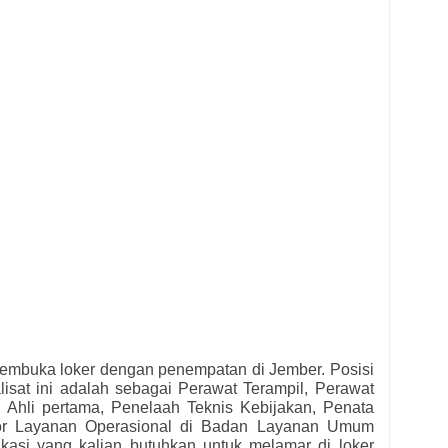
mbuka loker dengan penempatan di Jember. Posisi
isat ini adalah sebagai
Perawat Terampil, Perawat
i Ahli pertama, Penelaah Teknis Kebijakan, Penata
tor Layanan Operasional di Badan Layanan Umum
fikasi yang kalian butuhkan untuk melamar di loker