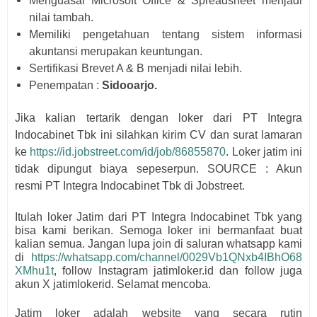
Menguasai Microsoft Office & Spreadsheet menjadi
nilai tambah.
Memiliki pengetahuan tentang sistem informasi
akuntansi merupakan keuntungan.
Sertifikasi Brevet A & B menjadi nilai lebih.
Penempatan :
Sidooarjo.
Jika kalian tertarik dengan loker dari
PT Integra
Indocabinet Tbk i
ni silahkan kirim CV dan surat lamaran
ke
https://id.jobstreet.com/id/job/86855870
. Loker jatim ini
tidak dipungut biaya sepeserpun. SOURCE : Akun
resmi
PT Integra Indocabinet Tbk di Jobstreet.
Itulah loker Jatim dari
PT Integra Indocabinet Tbk
yang
bisa kami berikan. Semoga loker ini bermanfaat buat
kalian semua.
Jangan lupa join di saluran whatsapp kami
di
https://whatsapp.com/channel/0029Vb1QNxb4IBhO68
XMhu1t
, follow Instagram jatimloker.id dan follow juga
akun X jatimlokerid. Selamat mencoba.
Jatim loker adalah website yang secara rutin