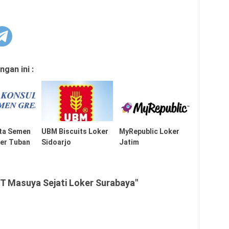
gan ini :
lta Semen
UBM Biscuits Loker
MyRepublic Loker
ker Tuban
Sidoarjo
Jatim
T Masuya Sejati Loker Surabaya"