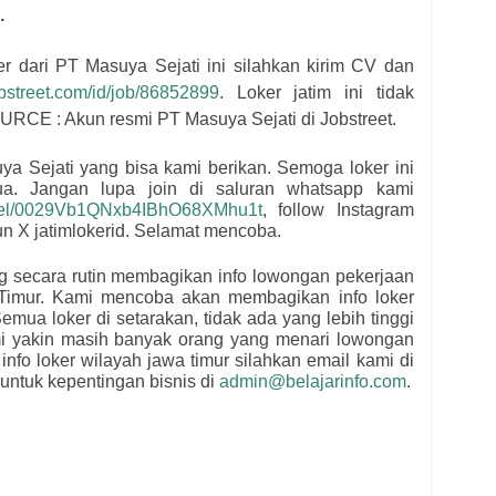
.
er dari
PT Masuya Sejati
i
ni silahkan kirim CV dan
jobstreet.com/id/job/86852899
. Loker jatim ini tidak
OURCE : Akun resmi
PT Masuya Sejati di Jobstreet.
ya Sejati
yang bisa kami berikan. Semoga loker ini
mua.
Jangan lupa join di saluran whatsapp kami
nnel/0029Vb1QNxb4IBhO68XMhu1t
, follow Instagram
kun X jatimlokerid. Selamat mencoba.
ng secara rutin membagikan info lowongan pekerjaan
Timur. Kami mencoba akan membagikan info loker
emua loker di setarakan, tidak ada yang lebih tinggi
mi yakin masih banyak orang yang menari lowongan
 info loker wilayah jawa timur silahkan email kami di
untuk kepentingan bisnis di
admin@belajarinfo.com
.