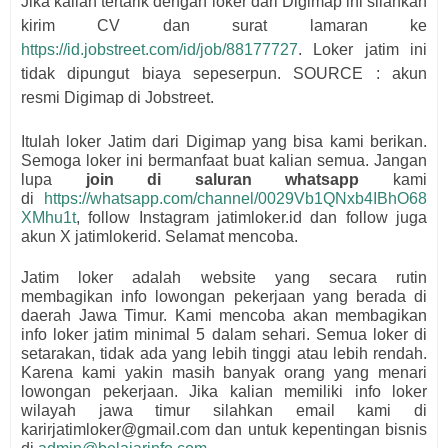
Jika kalian tertarik dengan loker dari
Digimap
i
ni silahkan
kirim CV dan surat lamaran ke
https://id.jobstreet.com/id/job/88177727
. Loker jatim ini
tidak dipungut biaya sepeserpun. SOURCE : akun
resmi
Digimap
di Jobstreet.
Itulah loker Jatim dari
Digimap
yang bisa kami berikan.
Semoga loker ini bermanfaat buat kalian semua.
Jangan
lupa
join di saluran whatsapp
kami
di
https://whatsapp.com/channel/0029Vb1QNxb4IBhO68
XMhu1t
, follow Instagram jatimloker.id dan follow juga
akun X jatimlokerid. Selamat mencoba.
Jatim loker adalah website yang secara rutin
membagikan info lowongan pekerjaan yang berada di
daerah Jawa Timur. Kami mencoba akan membagikan
info loker jatim minimal 5 dalam sehari. Semua loker di
setarakan, tidak ada yang lebih tinggi atau lebih rendah.
Karena kami yakin masih banyak orang yang menari
lowongan pekerjaan. Jika kalian memiliki info loker
wilayah jawa timur silahkan email kami di
karirjatimloker@gmail.com dan untuk kepentingan bisnis