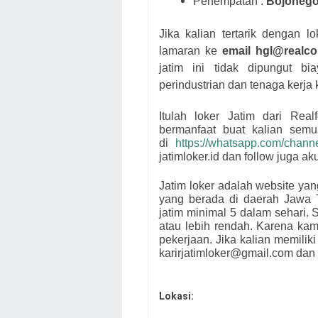
Penempatan :
Bojonego
Jika kalian tertarik dengan lo
lamaran ke
email
hgl@realco
jatim ini tidak dipungut
perindustrian dan tenaga kerja
Itulah loker Jatim dari
Real
bermanfaat buat kalian sem
di
https://whatsapp.com/cha
jatimloker.id dan follow juga a
Jatim loker adalah website ya
yang berada di daerah Jawa 
jatim minimal 5 dalam sehari. S
atau lebih rendah. Karena ka
pekerjaan. Jika kalian memiliki
karirjatimloker@gmail.com dan 
Lokasi: