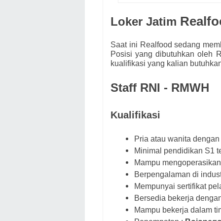
Realf
Loker Jatim
Saat ini
Realfood
s
edang memb
Posisi yang dibutuhkan oleh
R
kualifikasi yang kalian butuhk
Staff RNI - RMWH
Kualifikasi
Pria atau wanita dengan 
Minimal pendidikan S1 t
Mampu mengoperasikan 
Berpengalaman di indust
Mempunyai sertifikat p
Bersedia bekerja dengan 
Mampu bekerja dalam tim