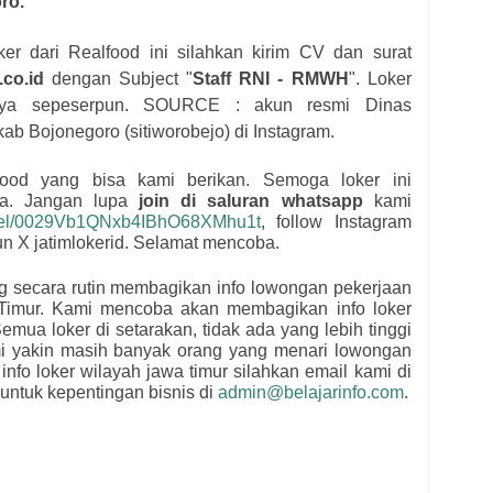
ro.
ker dari
Realfood
i
ni silahkan kirim CV dan surat
.co.id
dengan Subject "
Staff RNI - RMWH
"
. Loker
 biaya sepeserpun. SOURCE : akun resmi
Dinas
 kab Bojonegoro (sitiworobejo)
di Instagram.
food
yang bisa kami berikan. Semoga loker ini
ua.
Jangan lupa
join di saluran whatsapp
kami
nnel/0029Vb1QNxb4IBhO68XMhu1t
, follow Instagram
kun X jatimlokerid. Selamat mencoba.
ng secara rutin membagikan info lowongan pekerjaan
Timur. Kami mencoba akan membagikan info loker
emua loker di setarakan, tidak ada yang lebih tinggi
mi yakin masih banyak orang yang menari lowongan
 info loker wilayah jawa timur silahkan email kami di
untuk kepentingan bisnis di
admin@belajarinfo.com
.