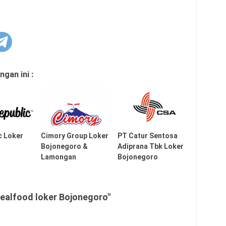
gan ini :
c Loker
Cimory Group Loker
PT Catur Sentosa
Bojonegoro &
Adiprana Tbk Loker
Lamongan
Bojonegoro
ealfood loker Bojonegoro"